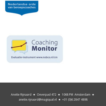
Anette Rijnaard ★ Oeverpad 472 ★ 1068 PM Amsterdam ★
anette.rijnaard@magiqual.nl ★
+31 (0)6 2847 4898